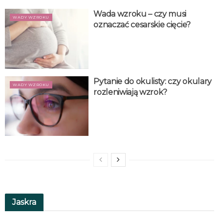
Wada wzroku – czy musi
WADY WZROKU
oznaczać cesarskie cięcie?
Pytanie do okulisty: czy okulary
WADY WZROKU
rozleniwiają wzrok?
Jaskra