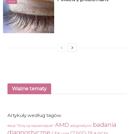
INNE
Ważne tematy
Artykuły według tagów:
AMD
badania
akcja "Oczy są najważniejsze"
astygmatyzm
diagnostyczne
COVID-19 a oczy
CFK
ciąża