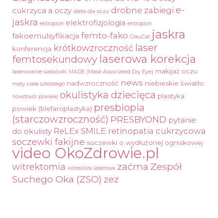
e-
drobne zabiegi
cukrzyca a oczy
dieta dla oczu
jaskra
elektrofizjologia
ektropion
entropion
jaskra
femto-fako
fakoemulsyfikacja
GlauCat
laser
krótkowzroczność
konferencja
laserowa korekcja
femtosekundowy
makijaż oczu
laserowanie siatkówki
MADE (Mask-Associated Dry Eye)
news
nadwzroczność
niebieskie światło
męty ciała szklistego
okulistyka dziecięca
plastyka
nowotwór powieki
presbiopia
powiek (blefaroplastyka)
(starczowzroczność)
PRESBYOND
pytanie
ReLEx SMILE
retinopatia cukrzycowa
do okulisty
soczewki fakijne
soczewki o wydłużonej ogniskowej
video OkoZdrowie.pl
zaćma
Zespół
witrektomia
witreoliza laserowa
Suchego Oka (ZSO)
zez