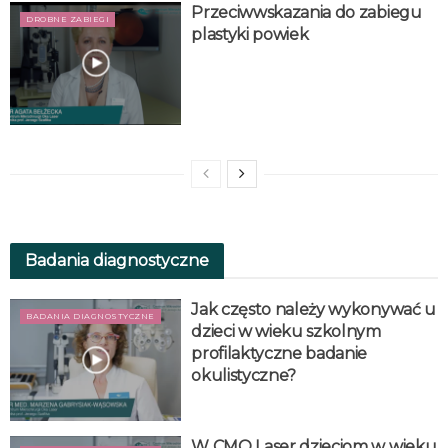
Przeciwwskazania do zabiegu
DROBNE ZABIEGI
plastyki powiek
Badania diagnostyczne
Jak często należy wykonywać u
BADANIA DIAGNOSTYCZNE
dzieci w wieku szkolnym
profilaktyczne badanie
okulistyczne?
W CMO Laser dzieciom w wieku