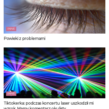
INNE
Powieki z problemami
INNE
Tiktokerka: podczas koncertu laser uszkodził mi
wzrok. Mamy komentarz okulisty