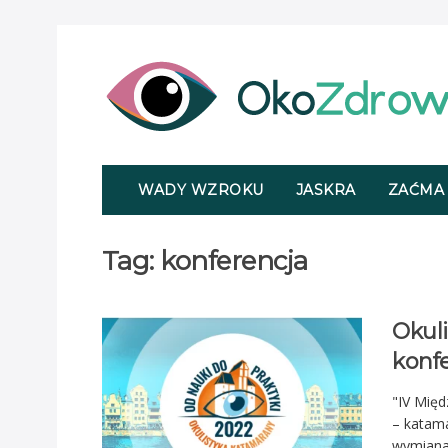
WADY WZROKU
JASKRA
ZAĆMA
Tag:
konferencja
Okul
konfe
"IV Mię
– katam
wymiana