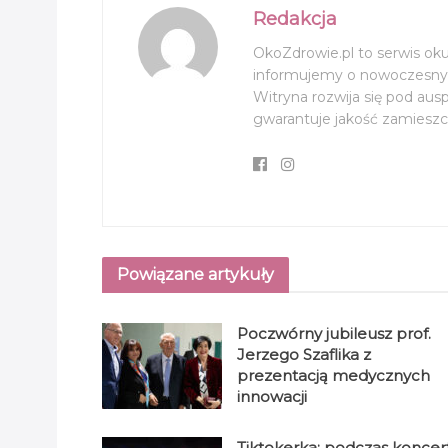
Redakcja
OkoZdrowie.pl to serwis ok
informujemy o nowoczesnyc
Witryna rozwija się pod aus
gwarantuje jakość zamieszcz
Powiązane artykuły
Poczwórny jubileusz prof.
Jerzego Szaflika z
prezentacją medycznych
innowacji
Tiktokerka: podczas koncer