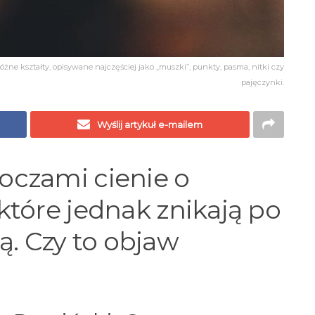
óżne kształty, opisywane najczęściej jako „muszki”, punkty, pasma, nitki czy
pajęczynki.
Wyślij artykuł e-mailem
oczami cienie o
 które jednak znikają po
. Czy to objaw