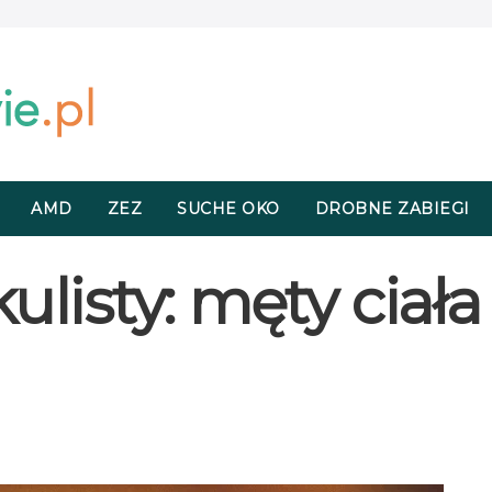
AMD
ZEZ
SUCHE OKO
DROBNE ZABIEGI
ulisty: męty ciała