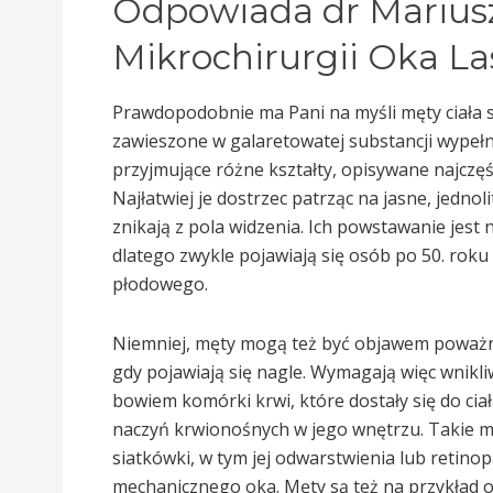
Odpowiada dr Marius
Mikrochirurgii Oka L
Prawdopodobnie ma Pani na myśli męty ciała s
zawieszone w galaretowatej substancji wypełni
przyjmujące różne kształty, opisywane najczęśc
Najłatwiej je dostrzec patrząc na jasne, jedno
znikają z pola widzenia. Ich powstawanie jest
dlatego zwykle pojawiają się osób po 50. roku
płodowego.
Niemniej, męty mogą też być objawem poważnie
gdy pojawiają się nagle. Wymagają więc wnikl
bowiem komórki krwi, które dostały się do cia
naczyń krwionośnych w jego wnętrzu. Takie
siatkówki, w tym jej odwarstwienia lub retino
mechanicznego oka. Męty są też na przykład 