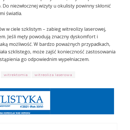
Do niezwłocznej wizyty u okulisty powinny skłonić
i światła.
w w ciele szklistym – zabieg witreolizy laserowej,
em. Jeśli męty powodują znaczny dyskomfort i
ą taką możliwość. W bardzo poważnych przypadkach,
iała szklistego, może zajść konieczność zastosowania
i zastąpienia go odpowiednim wypełniaczem.
witrektomia
witreoliza laserowa