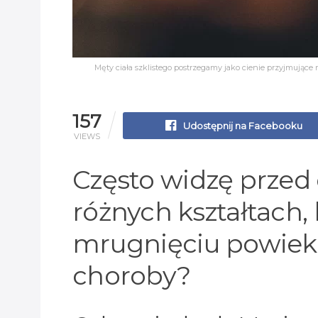
Męty ciała szklistego postrzegamy jako cienie przyjmujące r
157
Udostępnij na Facebooku
VIEWS
Często widzę przed 
różnych kształtach,
mrugnięciu powieką
choroby?