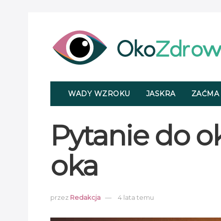
WADY WZROKU
JASKRA
ZAĆMA
Pytanie do ok
oka
przez
Redakcja
4 lata temu