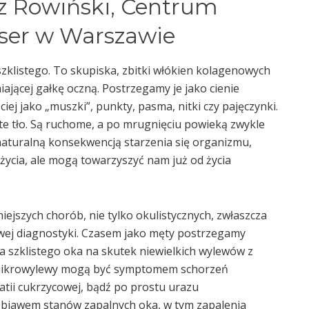
z Rowiński, Centrum
aser w Warszawie
zklistego. To skupiska, zbitki włókien kolagenowych
ającej gałkę oczną. Postrzegamy je jako cienie
iej jako „muszki”, punkty, pasma, nitki czy pajęczynki.
lite tło. Są ruchome, a po mrugnięciu powieką zwykle
 naturalną konsekwencją starzenia się organizmu,
 życia, ale mogą towarzyszyć nam już od życia
jszych chorób, nie tylko okulistycznych, zwłaszcza
iwej diagnostyki. Czasem jako męty postrzegamy
ła szklistego oka na skutek niewielkich wylewów z
 mikrowylewy mogą być symptomem schorzeń
patii cukrzycowej, bądź po prostu urazu
objawem stanów zapalnych oka, w tym zapalenia