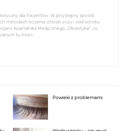
ulistyczny dla Pacjentów. W przystępny sposób
h metodach leczenia chorób oczu i wad wzroku.
picjami Kwartalnika Medycznego „Okulistyka”, co
anych tu treści.
Powieki z problemami
tu
Wada wzroku – czy musi