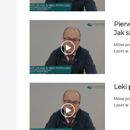
Pierw
Jak 
Mówi pro
Laser w
Leki 
Mówi pro
Laser w