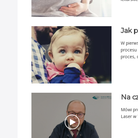
Jak p
W pierw
procesu 
proces, 
Na c
Mówi pro
Laser w