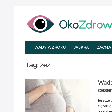
WADY WZROKU
JASKRA
ZAĆMA
Tag:
zez
Wada
cesar
Jeszcze 
ciężarną
lekarski