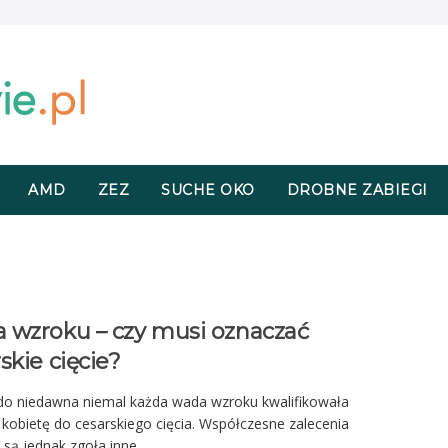
AMD
ZEZ
SUCHE OKO
DROBNE ZABIEGI
 wzroku – czy musi oznaczać
skie cięcie?
do niedawna niemal każda wada wzroku kwalifikowała
 kobietę do cesarskiego cięcia. Współczesne zalecenia
e są jednak zgoła inne.