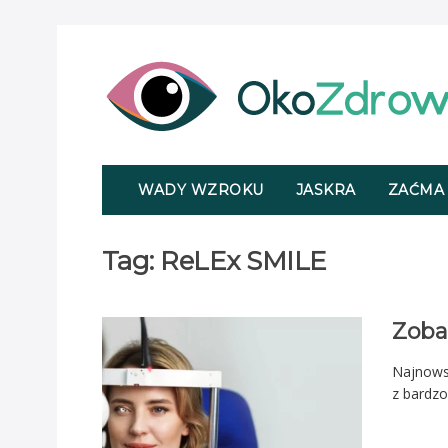
WADY WZROKU
JASKRA
ZAĆMA
Tag:
ReLEx SMILE
Zoba
Najnows
z bardzo