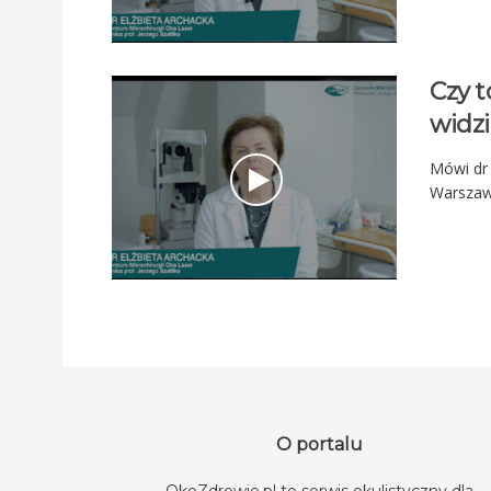
Czy 
widzi
Mówi dr 
Warszaw
O portalu
OkoZdrowie.pl to serwis okulistyczny dla