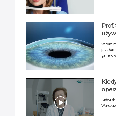
Prof.
używ
W tym r
przełom
generowa
Kied
oper
Mówi dr 
Warszaw