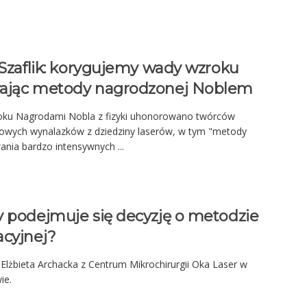
 Szaflik: korygujemy wady wzroku
ając metody nagrodzonej Noblem
oku Nagrodami Nobla z fizyki uhonorowano twórców
owych wynalazków z dziedziny laserów, w tym "metody
nia bardzo intensywnych ...
y podejmuje się decyzję o metodzie
acyjnej?
Elżbieta Archacka z Centrum Mikrochirurgii Oka Laser w
ie.