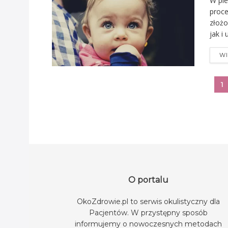
W pie
proce
złożo
jak i
WI
1
O portalu
OkoZdrowie.pl to serwis okulistyczny dla
Pacjentów. W przystępny sposób
informujemy o nowoczesnych metodach