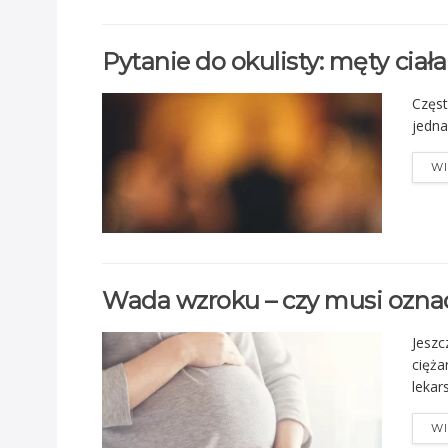
Pytanie do okulisty: męty ciała
Częst
jedna
WI
Wada wzroku – czy musi oznac
Jeszc
cięża
lekar
WI