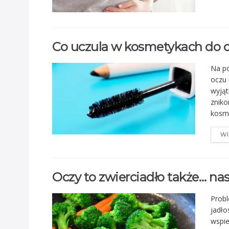
Co uczula w kosmetykach do 
Na po
oczu 
wyjąt
zniko
kosme
WI
Oczy to zwierciadło także… nas
Prob
jadło
wspie