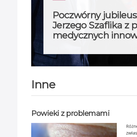
Poczwórny jubileusz
Jerzego Szaflika z 
medycznych innow
Inne
Powieki z problemami
Różne
zwłas