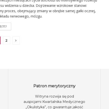
rwszych miesiącach życia dochodzi do intensywnego rozwoju
su widzenia u dziecka. Dojrzewanie wzrokowe stanowi
ny proces, obejmujący zmiany w obrębie samej gałki ocznej,
 układu nerwowego, mózgu.
ĘCEJ
2
Patron merytoryczny
Witryna rozwija się pod
auspicjami
Kwartalnika Medycznego
„Okulistyka”
, co gwarantuje jakość