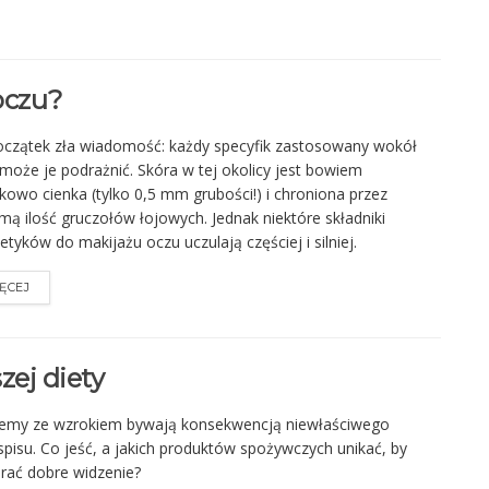
oczu?
czątek zła wiadomość: każdy specyfik zastosowany wokół
może je podrażnić. Skóra w tej okolicy jest bowiem
kowo cienka (tylko 0,5 mm grubości!) i chroniona przez
mą ilość gruczołów łojowych. Jednak niektóre składniki
tyków do makijażu oczu uczulają częściej i silniej.
ĘCEJ
zej diety
lemy ze wzrokiem bywają konsekwencją niewłaściwego
spisu. Co jeść, a jakich produktów spożywczych unikać, by
rać dobre widzenie?