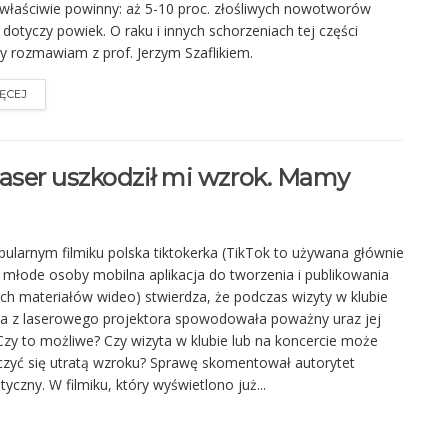
właściwie powinny: aż 5-10 proc. złośliwych nowotworów
 dotyczy powiek. O raku i innych schorzeniach tej części
y rozmawiam z prof. Jerzym Szaflikiem.
ĘCEJ
laser uszkodził mi wzrok. Mamy
ularnym filmiku polska tiktokerka (TikTok to używana głównie
 młode osoby mobilna aplikacja do tworzenia i publikowania
ich materiałów wideo) stwierdza, że podczas wizyty w klubie
a z laserowego projektora spowodowała poważny uraz jej
Czy to możliwe? Czy wizyta w klubie lub na koncercie może
zyć się utratą wzroku? Sprawę skomentował autorytet
styczny. W filmiku, który wyświetlono już...