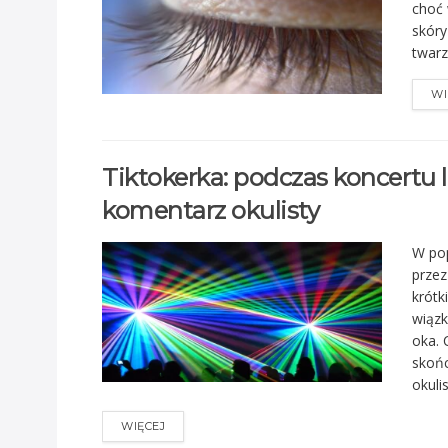
choć 
skóry
twarz
WI
Tiktokerka: podczas koncertu 
komentarz okulisty
W pop
przez
krótk
wiązk
oka. 
skońc
okuli
WIĘCEJ