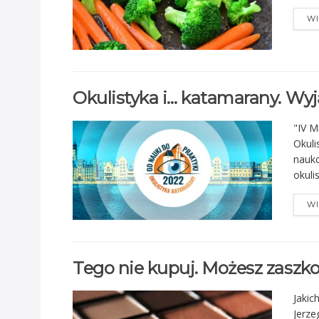
WI
Okulistyka i… katamarany. Wyj
"IV 
Okuli
nauk
okulis
WI
Tego nie kupuj. Możesz zaszk
Jakic
Jerze