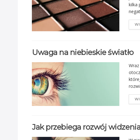
kilka
negat
WI
Uwaga na niebieskie światło
Wraz 
otocz
które
rozwi
WI
Jak przebiega rozwój widzenia