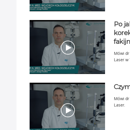
Po ja
kore
fakij
Mówi dr 
Laser w
Czym 
Mówi dr 
Laser.