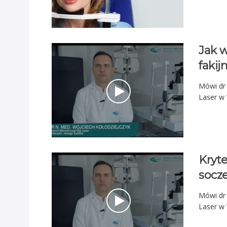
Jak 
fakij
Mówi dr 
Laser w
Kryte
socz
Mówi dr 
Laser w