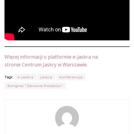
Więcej informacji o platformie e-jaskra na
stronie Centrum Jaskry w Warszawie.
Tagi:
e-jaskra
jaskra
konferencja
Kongres "Zdrowie Polaków"