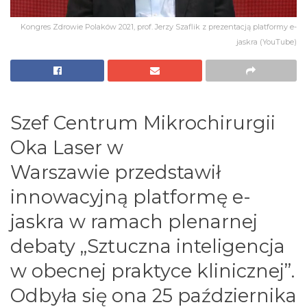
Kongres Zdrowie Polaków 2021, prof. Jerzy Szaflik z prezentacją platformy e-
jaskra (YouTube)
Szef Centrum Mikrochirurgii
Oka Laser w
Warszawie przedstawił
innowacyjną platformę e-
jaskra w ramach plenarnej
debaty „Sztuczna inteligencja
w obecnej praktyce klinicznej”.
Odbyła się ona 25 października