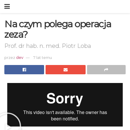
Na czym polega operacja
zeza?
Prof. dr hab. n. med. Piotr Loba
przez
dev
7 lat temu