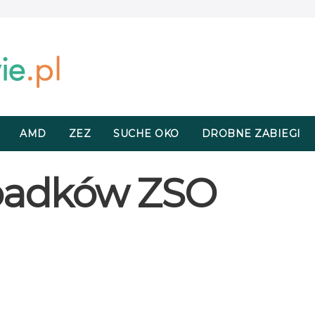
AMD
ZEZ
SUCHE OKO
DROBNE ZABIEGI
ypadków ZSO