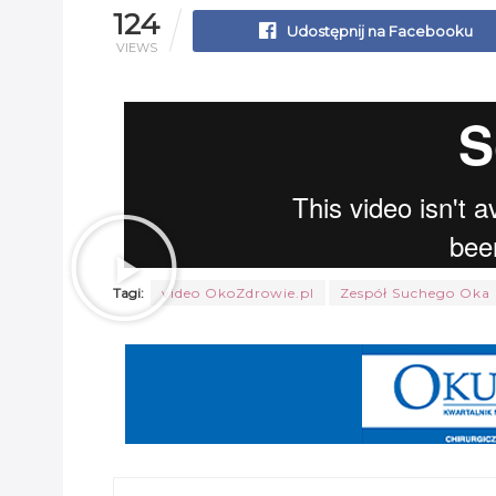
124
Udostępnij na Facebooku
VIEWS
Tagi:
video OkoZdrowie.pl
Zespół Suchego Oka