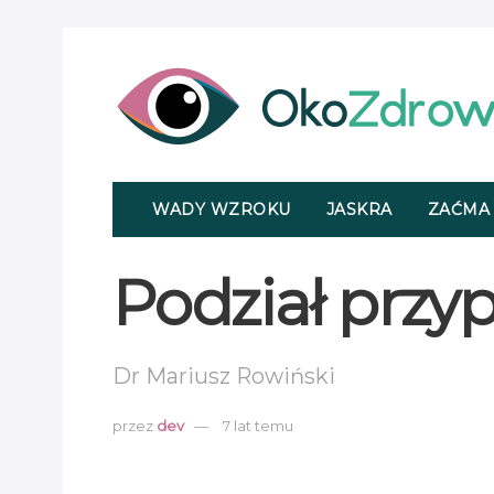
WADY WZROKU
JASKRA
ZAĆMA
Podział prz
Dr Mariusz Rowiński
przez
dev
7 lat temu