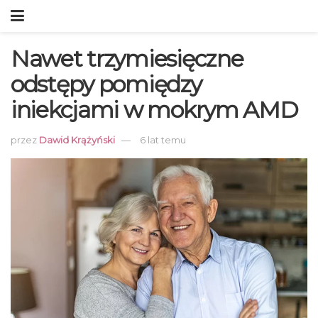
Nawet trzymiesięczne
odstępy pomiędzy
iniekcjami w mokrym AMD
przez
Dawid Krążyński
6 lat temu