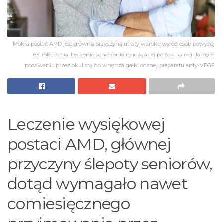
Mokra postać AMD jest główną przyczyną utraty wzroku wśród osób powyżej
65. roku życia. Leczenie schorzenia najczęściej polega na regularnym
podawaniu przez okulistę do wnętrza gałki ocznej preparatu anty-VEGF
Leczenie wysiękowej
postaci AMD, głównej
przyczyny ślepoty seniorów,
dotąd wymagało nawet
comiesięcznego