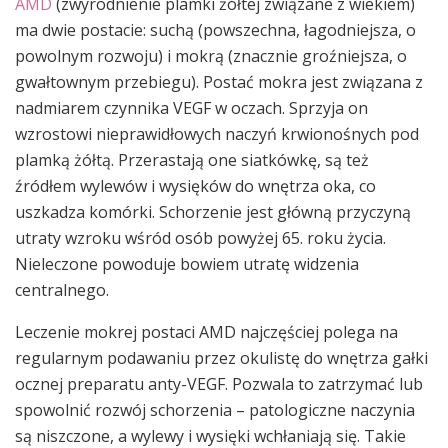
AMD
(zwyrodnienie plamki żółtej związane z wiekiem)
ma dwie postacie: suchą (powszechna, łagodniejsza, o
powolnym rozwoju) i mokrą (znacznie groźniejsza, o
gwałtownym przebiegu). Postać mokra jest związana z
nadmiarem czynnika VEGF w oczach. Sprzyja on
wzrostowi nieprawidłowych naczyń krwionośnych pod
plamką żółtą. Przerastają one siatkówkę, są też
źródłem wylewów i wysięków do wnętrza oka, co
uszkadza komórki. Schorzenie jest główną przyczyną
utraty wzroku wśród osób powyżej 65. roku życia.
Nieleczone powoduje bowiem utratę widzenia
centralnego.
Leczenie mokrej postaci AMD najczęściej polega na
regularnym podawaniu przez okulistę do wnętrza gałki
ocznej preparatu anty-VEGF. Pozwala to zatrzymać lub
spowolnić rozwój schorzenia – patologiczne naczynia
są niszczone, a wylewy i wysięki wchłaniają się. Takie