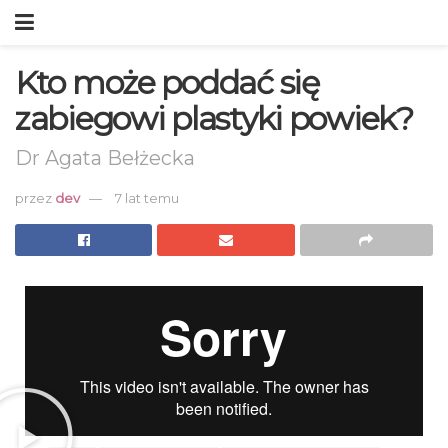
Kto może poddać się
zabiegowi plastyki powiek?
Dr Agata Bełżecka
przez
dev
7 lat temu