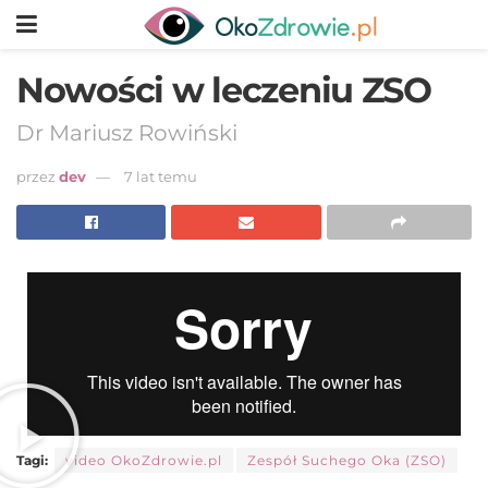
Nowości w leczeniu ZSO
Dr Mariusz Rowiński
przez
dev
7 lat temu
Tagi:
video OkoZdrowie.pl
Zespół Suchego Oka (ZSO)