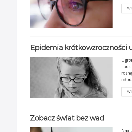
WI
Epidemia krótkowzroczności u 
Ogrom
codzi
rosną
młods
WI
Zobacz świat bez wad
Najn