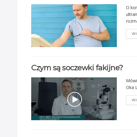
O kon
ultra
rozma
WI
Czym są soczewki fakijne?
Mówi 
Oka L
WI