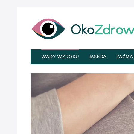
WADY WZROKU
JASKRA
ZAĆMA