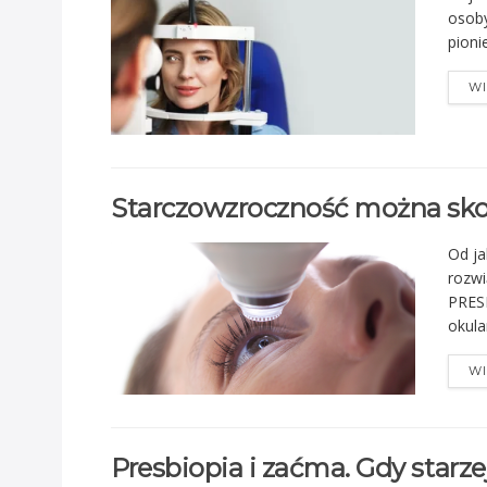
osoby
pioni
WI
Starczowzroczność można sk
Od j
rozwi
PRES
okula
WI
Presbiopia i zaćma. Gdy starz