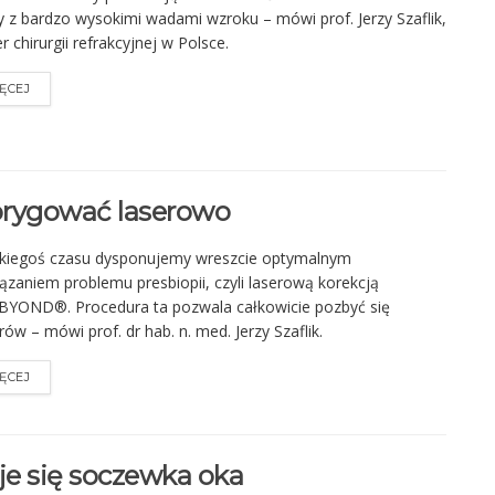
 z bardzo wysokimi wadami wzroku – mówi prof. Jerzy Szaflik,
er chirurgii refrakcyjnej w Polsce.
ĘCEJ
orygować laserowo
akiegoś czasu dysponujemy wreszcie optymalnym
ązaniem problemu presbiopii, czyli laserową korekcją
BYOND®. Procedura ta pozwala całkowicie pozbyć się
rów – mówi prof. dr hab. n. med. Jerzy Szaflik.
ĘCEJ
eje się soczewka oka