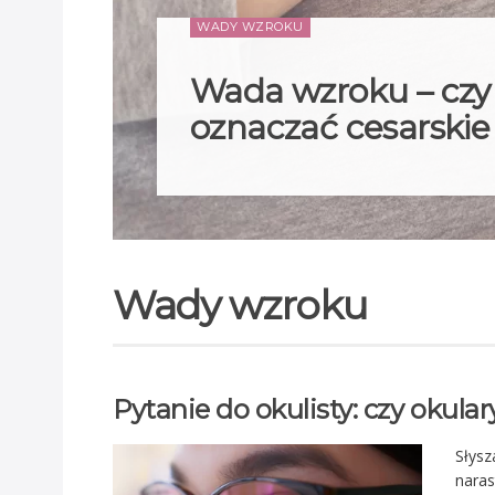
WADY WZROKU
Wada wzroku – czy
oznaczać cesarskie
Wady wzroku
Pytanie do okulisty: czy okula
Słysz
naras