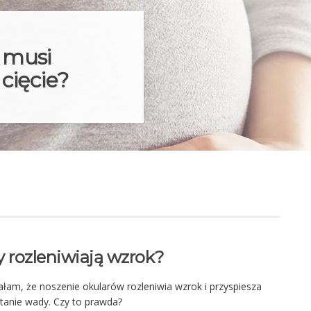
 musi
 cięcie?
ry rozleniwiają wzrok?
ałam, że noszenie okularów rozleniwia wzrok i przyspiesza
tanie wady. Czy to prawda?