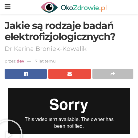
Jakie są rodzaje badań
elektrofizjologicznych?
Dr Karina Broniek-Kowalik
przez
dev
7 lat temu