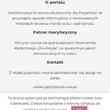
O portalu
OkoZdrowie.pl to serwis okulistyczny dla Pacjentów. W
przystępny sposób informujemy o nowoczesnych
metodach leczenia chorób oczu i wad wzroku.
Patron merytoryczny
Witryna rozwija się pod auspicjami
Kwartalnika
Medycznego „Okulistyka”
, co gwarantuje jakość
zamieszczanych tu treści.
Kontakt
Z redakcją portalu można skontaktować się, pisząc na
adres:
redakcja[at]okozdrowie.pl
.
Ta strona wykorzystuje technologię plików cookie (tzw.
ciasteczek). Dalsze korzystanie z witryny oznacza, że
© 2022 OkoZdrowie.pl | Okulistyka dla Pacjenta
zgadzasz się na ich użycie.
Ok