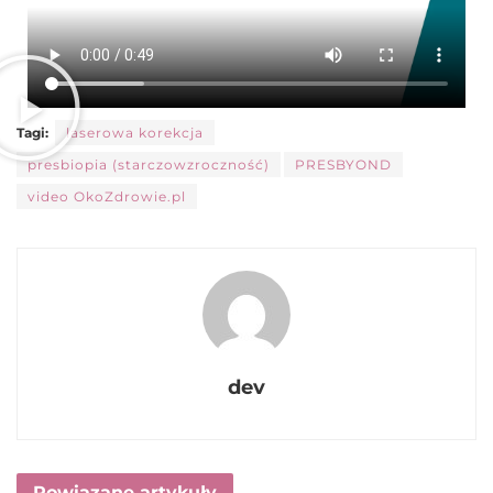
Tagi:
laserowa korekcja
presbiopia (starczowzroczność)
PRESBYOND
video OkoZdrowie.pl
dev
Powiązane artykuły