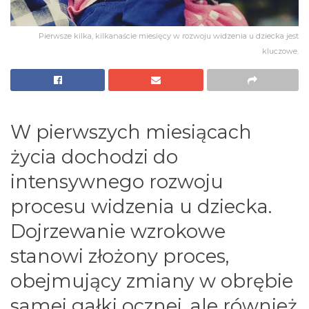
Pierwsze kilka, kilkanaście miesięcy w rozwoju widzenia u dziecka jest
kluczowe.
W pierwszych miesiącach
życia dochodzi do
intensywnego rozwoju
procesu widzenia u dziecka.
Dojrzewanie wzrokowe
stanowi złożony proces,
obejmujący zmiany w obrębie
samej gałki ocznej, ale również