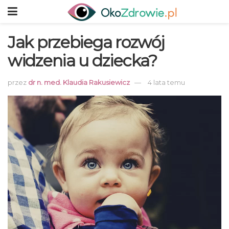
Jak przebiega rozwój
widzenia u dziecka?
przez
dr n. med. Klaudia Rakusiewicz
4 lata temu